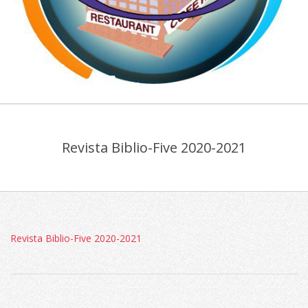
COLEGIUL
Primary
ECONOMIC
Navigation
"VIILOR"
Revista Biblio-Five 2020-2021
Menu
Revista Biblio-Five 2020-2021
2026-
05-