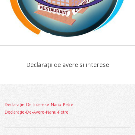
COLEGIUL
Primary
ECONOMIC
Navigation
"VIILOR"
Declarații de avere si interese
Menu
Declarație-De-Interese-Nanu-Petre
Declarație-De-Avere-Nanu-Petre
2022-