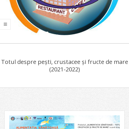
COLEGIUL
Primary
ECONOMIC
Navigation
"VIILOR"
Totul despre pești, crustacee și fructe de mare
Menu
(2021-2022)