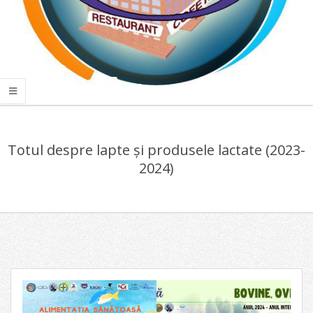
COLEGIUL
Primary
ECONOMIC
Navigation
"VIILOR"
Totul despre lapte și produsele lactate (2023-
Menu
2024)