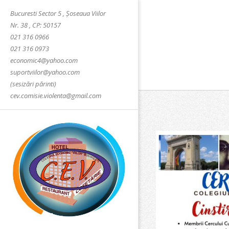
Skip
Bucuresti Sector 5 , Șoseaua Viilor
to
Nr. 38 , CP: 50157
content
021 316 0966
021 316 0973
economic4@yahoo.com
suportviilor@yahoo.com
(sesizări părinti)
cev.comisie.violenta@gmail.com
COLEGIUL