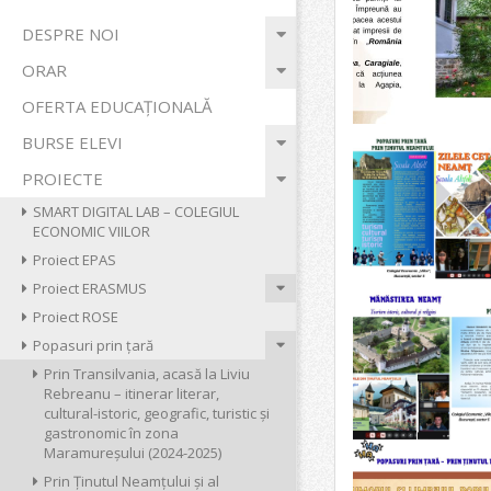
ECONOMIC
Primary
DESPRE NOI
Navigation
"VIILOR"
ORAR
Menu
OFERTA EDUCAȚIONALĂ
BURSE ELEVI
PROIECTE
SMART DIGITAL LAB – COLEGIUL
ECONOMIC VIILOR
Proiect EPAS
Proiect ERASMUS
Proiect ROSE
Popasuri prin țară
Prin Transilvania, acasă la Liviu
Rebreanu – itinerar literar,
cultural-istoric, geografic, turistic și
gastronomic în zona
Maramureșului (2024-2025)
Prin Ținutul Neamțului și al