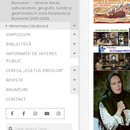
Bucovinei – – itinerar literar,
cultural-istoric, geografic, turistic și
gastronomic în zona Neamțului și
Bucovinei (2025-2026)
Alimentația Sănătoasă
SIMPOZION
BIBLIOTECĂ
INFORMAȚII DE INTERES
PUBLIC
CERCUL „CULTUL EROILOR”
REVISTE
ANUNȚURI
CONTACT
Search