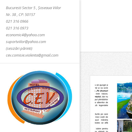
Skip
Bucuresti Sector 5 , Șoseaua Viilor
to
Nr. 38 , CP: 50157
content
021 316 0966
021 316 0973
economic4@yahoo.com
suportviilor@yahoo.com
(sesizări părinti)
cev.comisie.violenta@gmail.com
COLEGIUL