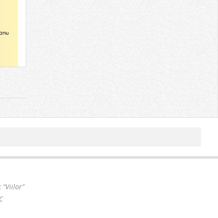
“Viilor”
C