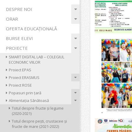
ECONOMIC
Primary
DESPRE NOI
Navigation
"VIILOR"
ORAR
Menu
OFERTA EDUCAȚIONALĂ
BURSE ELEVI
PROIECTE
SMART DIGITAL LAB – COLEGIUL
ECONOMIC VIILOR
Proiect EPAS
Proiect ERASMUS
Proiect ROSE
Popasuri prin țară
Alimentația Sănătoasă
Totul despre fructe și legume
(2020-2021)
Totul despre pești, crustacee și
fructe de mare (2021-2022)