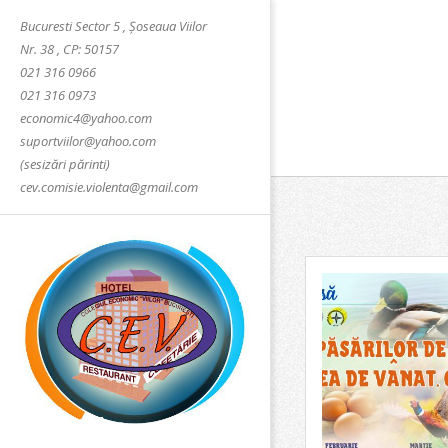
Skip
Bucuresti Sector 5 , Șoseaua Viilor
to
Nr. 38 , CP: 50157
content
021 316 0966
021 316 0973
economic4@yahoo.com
suportviilor@yahoo.com
(sesizări părinti)
cev.comisie.violenta@gmail.com
COLEGIUL