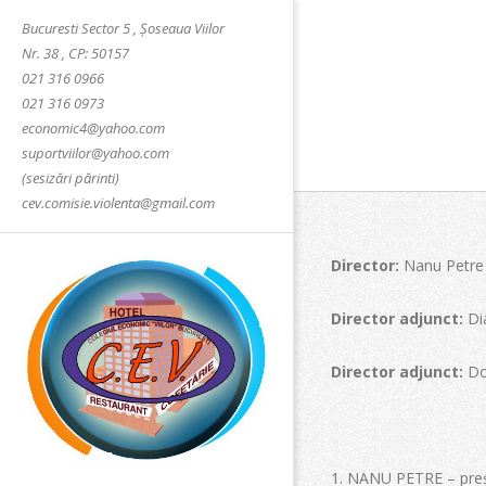
Skip
Bucuresti Sector 5 , Șoseaua Viilor
to
Nr. 38 , CP: 50157
content
021 316 0966
021 316 0973
economic4@yahoo.com
suportviilor@yahoo.com
(sesizări părinti)
cev.comisie.violenta@gmail.com
Director:
Nanu Petre
Director adjunct:
Dia
Director adjunct:
Dor
COLEGIUL
NANU PETRE – preș