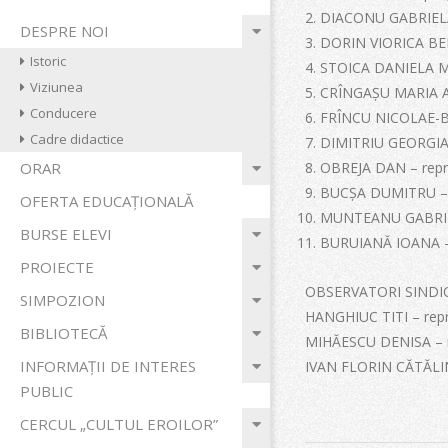
DIACONU GABRIELA C
ECONOMIC
Primary
DESPRE NOI
DORIN VIORICA BELL
Navigation
"VIILOR"
Istoric
STOICA DANIELA MAR
Menu
Viziunea
CRÎNGAȘU MARIA ALI
Conducere
FRÎNCU NICOLAE-BOG
Cadre didactice
DIMITRIU GEORGIAN
OBREJA DAN – rep
ORAR
BUCȘA DUMITRU – 
OFERTA EDUCAȚIONALĂ
MUNTEANU GABRIEL
BURSE ELEVI
BURUIANĂ IOANA –
PROIECTE
OBSERVATORI SINDIC
SIMPOZION
HANGHIUC TITI – repre
BIBLIOTECĂ
MIHĂESCU DENISA – r
INFORMAȚII DE INTERES
IVAN FLORIN CĂTĂLIN –
PUBLIC
CERCUL „CULTUL EROILOR”