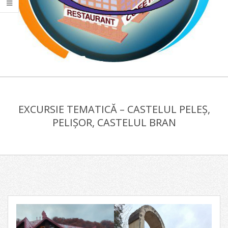
COLEGIUL
Primary
ECONOMIC
Navigation
"VIILOR"
EXCURSIE TEMATICĂ – CASTELUL PELEȘ,
Menu
PELIȘOR, CASTELUL BRAN