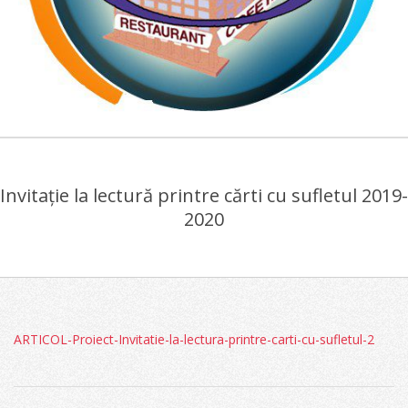
COLEGIUL
Primary
ECONOMIC
Navigation
"VIILOR"
Invitație la lectură printre cărti cu sufletul 2019-
Menu
2020
ARTICOL-Proiect-Invitatie-la-lectura-printre-carti-cu-sufletul-2
2022-