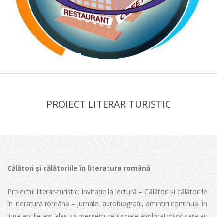
COLEGIUL
Primary
ECONOMIC
Navigation
"VIILOR"
PROIECT LITERAR TURISTIC
Menu
Călători și călătoriile în literatura română
Proiectul literar-turistic: Invitație la lectură – Călători și călătoriile
în literatura română – jurnale, autobiografii, amintiri continuă. În
luna aprilie am ales să mergem pe urmele exploratorilor care au