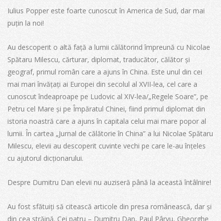
Iulius Popper este foarte cunoscut în America de Sud, dar mai
puțin la noi!
Au descoperit o altă față a lumii călătorind împreună cu Nicolae
Spătaru Milescu, cărturar, diplomat, traducător, călător și
geograf, primul român care a ajuns în China. Este unul din cei
mai mari învățați ai Europei din secolul al XVII-lea, cel care a
cunoscut îndeaproape pe Ludovic al XIV-lea/„Regele Soare”, pe
Petru cel Mare și pe Împăratul Chinei, fiind primul diplomat din
istoria noastră care a ajuns în capitala celui mai mare popor al
lumii. În cartea „Jurnal de călătorie în China” a lui Nicolae Spătaru
Milescu, elevii au descoperit cuvinte vechi pe care le-au înțeles
cu ajutorul dicționarului.
Despre Dumitru Dan elevii nu auziseră până la această întâlnire!
Au fost sfătuiți să citească articole din presa românească, dar și
din cea străină. Cei patru – Dumitru Dan, Paul Pârvu, Gheorghe