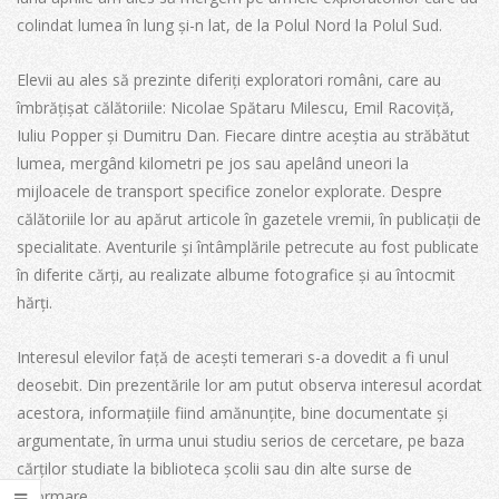
colindat lumea în lung și-n lat, de la Polul Nord la Polul Sud.
Elevii au ales să prezinte diferiți exploratori români, care au
îmbrățișat călătoriile: Nicolae Spătaru Milescu, Emil Racoviță,
Iuliu Popper și Dumitru Dan. Fiecare dintre aceștia au străbătut
lumea, mergând kilometri pe jos sau apelând uneori la
mijloacele de transport specifice zonelor explorate. Despre
călătoriile lor au apărut articole în gazetele vremii, în publicații de
specialitate. Aventurile și întâmplările petrecute au fost publicate
în diferite cărți, au realizate albume fotografice și au întocmit
hărți.
Interesul elevilor față de acești temerari s-a dovedit a fi unul
deosebit. Din prezentările lor am putut observa interesul acordat
acestora, informațiile fiind amănunțite, bine documentate și
argumentate, în urma unui studiu serios de cercetare, pe baza
cărților studiate la biblioteca școlii sau din alte surse de
informare.