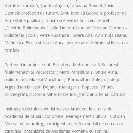
literatura română, Șandru Angela, Ursuianu Gabriel, Savin
Gabriela profesori de turism, Dinu Monica Gabriela, profesor de
alimentație publică și turism și elevii de la Liceul Teoretic
„Dimitrie Bolintineanu” având îndrumători pe: Scoipan Carmen –
bibliotecar școlar, Petre Ruxandra , Soare Ana, Avrămuță Diana,
Marinescu Emilia și Nițoiu Anca, profesoare de limba și literatura
română.
Parteneri în proiect sunt: Biblioteca Metropolitană București –
filiala ”Ienăchiță Văcărescu”( Mare Panseluța și Onisie Alina,
bibliotecari), Muzeul Viticulturii și Pomiculturii Golești, Județul
Argeș (Narcis Iustin Dejanu, manager și Popescu Mihaela,
muzeograf), pictorița Mihai Ecaterina, graficianul Mihai Cătrună.
Invitații proiectului sunt: Istocescu Amedeo, lect. univ. dr.
Academia de Studii Economice, Management Cultural, Cotolan
Mircea, dr. neurolog, participant la două expediții de cercetare
științifică, organizate de Academia Română cu sprijinul