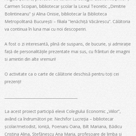
Carmen Scoipan, bibliotecar școlar la Liceul Teoretic „Dimitrie
Bolintineanu” și Alina Onisie, bibliotecar la Biblioteca
Metropolitană București – filiala ”Ienăchiță Văcărescu”. Călătoria
va continua în luna mai cu noi descoperiri.
A fost o zi interesantă, plină de suspans, de bucurie, și admirație
față de personalitățile prezentate mai sus, cu frânturi de imagini
si amintiri din alte vremuri!
O activitate ca o carte de călătorie deschisă pentru toți cei
prezenți!
________________________________________
La acest proiect participă elevii Colegiului Economic „Viilor”,
având ca îndrumători pe: Nechifor Lucreția – bibliotecar
școlar/metodist, Ioniță, Poenaru Oana, Bilt Mariana, Bădicu
Cristina Alina, Ștefănescu Ana Maria, profesoare de limba și