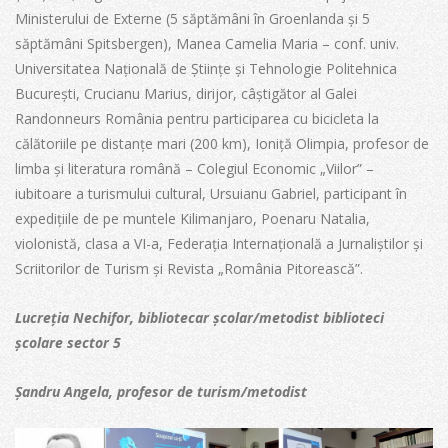
Ministerului de Externe (5 săptămâni în Groenlanda și 5
săptămâni Spitsbergen), Manea Camelia Maria – conf. univ.
Universitatea Națională de Științe și Tehnologie Politehnica
București, Crucianu Marius, dirijor, câștigător al Galei
Randonneurs România pentru participarea cu bicicleta la
călătoriile pe distanțe mari (200 km), Ioniță Olimpia, profesor de
limba și literatura română – Colegiul Economic „Viilor” –
iubitoare a turismului cultural, Ursuianu Gabriel, participant în
expedițiile de pe muntele Kilimanjaro, Poenaru Natalia,
violonistă, clasa a VI-a, Federația Internațională a Jurnaliștilor și
Scriitorilor de Turism și Revista „România Pitorească”.
Lucreția Nechifor, bibliotecar școlar/metodist biblioteci
școlare sector 5
Șandru Angela, profesor de turism/metodist