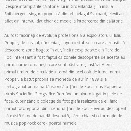
Despre întâmplările călătoriei lui în Groenlanda și în insula
Spitzbergen, singura populată din arhipelagul Svalbard, elevii au
aflat din interviul dat chiar de medic la întoarcerea din călătorie.
Au fost fascinați de evoluția profesională a exploratorului Iuliu
Popper, de curajul, dârzenia și ingeniozitatea cu care a reușit să
descopere zone bogate în aur, încă neexploatate din Țara de
Foc. Interesant a fost faptul că zonele descoperite de acesta au
primit nume românești care sunt păstrate și astăzi. A emis
primul timbru de circulație internă din acel colț de lume, numit
Popper, a bătut propria sa monedă de aur în 1889 și a
cartografiat prima hartă istorică a Țării de Foc. Iulius Popper a
trimis Societății Geografice Române un album legat în piele de
focă, cuprinzând o colecție de fotografii realizate de el, fiind
primul fotoreportaj din interiorul Țării de Foc. Elevii au descoperit
că există filme de bandă desenată, cărți, chiar și o formație de
muzică pop-rock care-i poartă numele.