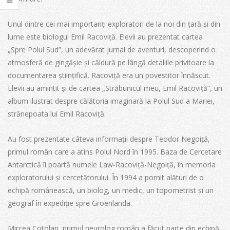
Unul dintre cei mai importanți exploratori de la noi din țară și din
lume este biologul Emil Racoviță. Elevii au prezentat cartea
„Spre Polul Sud”, un adevărat jurnal de aventuri, descoperind o
atmosferă de gingășie și căldură pe lângă detaliile privitoare la
documentarea științifică. Racoviță era un povestitor înnăscut.
Elevii au amintit și de cartea „Străbunicul meu, Emil Racoviță”, un
album ilustrat despre călătoria imaginară la Polul Sud a Mariei,
strănepoata lui Emil Racoviță.
Au fost prezentate câteva informații despre Teodor Negoiță,
primul român care a atins Polul Nord în 1995. Baza de Cercetare
Antarctică îi poartă numele Law-Racoviță-Negoiță, în memoria
exploratorului și cercetătorului. În 1994 a pornit alături de o
echipă românească, un biolog, un medic, un topometrist și un
geograf în expediție spre Groenlanda.
Mircea Cotolan, primul neurolog român a făcut parte din echipă.